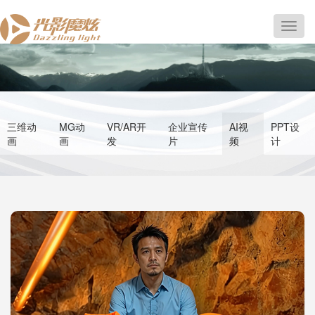
切
换
导
航
三维动
MG动
VR/AR开
企业宣传
AI视
PPT设
画
画
发
片
频
计