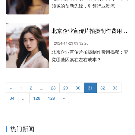
领域的创新先锋，引领行业潮流
北京企业宣传片拍摄制作费用揭秘：究竟哪些因素在左右成本？
2024-11-23 09:32:20
北京企业宣传片拍摄制作费用揭秘：究
竟哪些因素在左右成本？
«
1
2
...
28
29
30
31
32
33
34
...
128
129
»
热门新闻