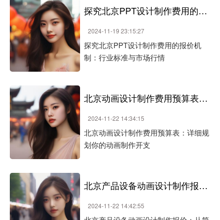
探究北京PPT设计制作费用的报价机制：行业标准与市场行情
2024-11-19 23:15:27
探究北京PPT设计制作费用的报价机
制：行业标准与市场行情
北京动画设计制作费用预算表：详细规划你的动画制作开支
2024-11-22 14:34:15
北京动画设计制作费用预算表：详细规
划你的动画制作开支
北京产品设备动画设计制作报价：从简单到复杂，各类动画项目的价格范围
2024-11-22 14:42:55
北京产品设备动画设计制作报价：从简