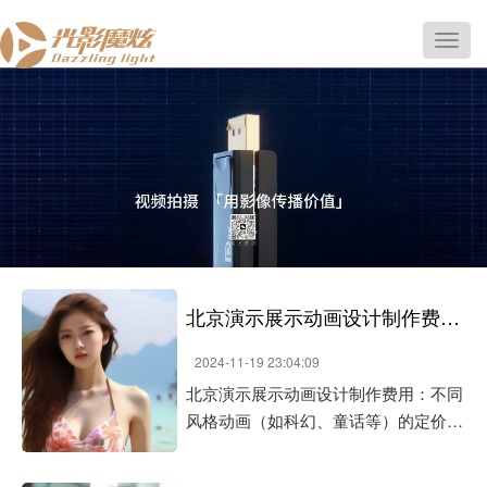
切
换
导
航
北京演示展示动画设计制作费用：不同风格动画（如科幻、童话等）的定价差异
2024-11-19 23:04:09
北京演示展示动画设计制作费用：不同
风格动画（如科幻、童话等）的定价差
异